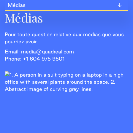
Médias
Médias
Médias
Résidentiel
Pour toute question relative aux médias que vous
pourriez avoir.
Ligne d’assistance
Email:
media@quadreal.com
Phone: +1 604 975 9501