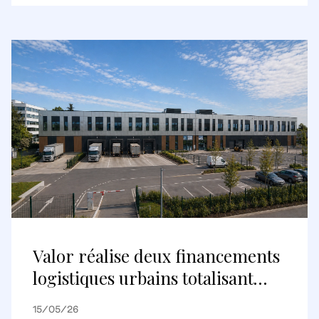
destination commerciale
internationale
Valor réalise deux financements
logistiques urbains totalisant
environ 148 millions d’euros avec
15/05/26