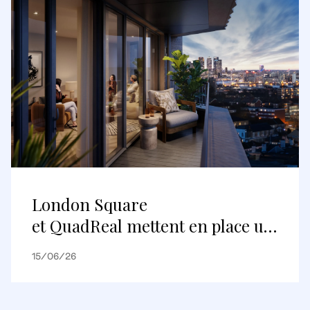
London Square
et QuadReal mettent en place un
premier partenariat de
15/06/26
logements construits pour être
loués