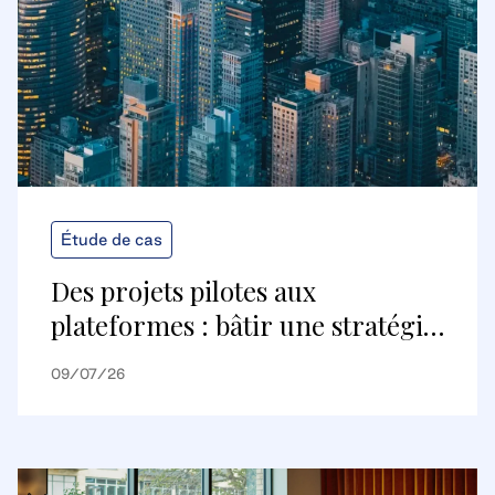
Étude de cas
Des projets pilotes aux
plateformes : bâtir une stratégie
de bâtiments numériques
09/07/26
évolutive