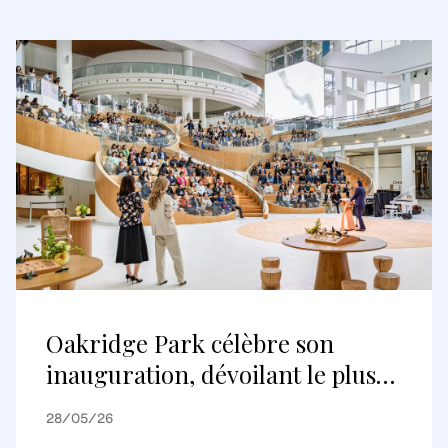
Oakridge Park célèbre son
inauguration, dévoilant le plus
grand projet de réaménagement
28/05/26
au Canada et une nouvelle