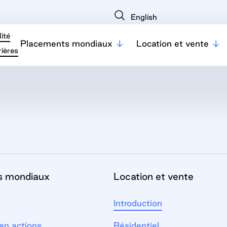
English
ité
Placements mondiaux
Location et vente
ières
s mondiaux
Location et vente
Introduction
en actions
Résidentiel