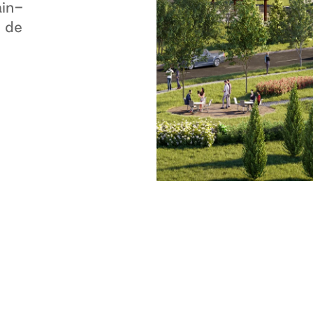
ain-
e de