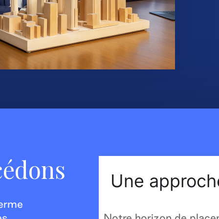
cédons
Une approche
terme
es
Notre horizon de plac