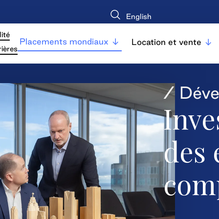
English
ité
Placements mondiaux
Location et vente
ières
/ Dév
Inve
des 
com