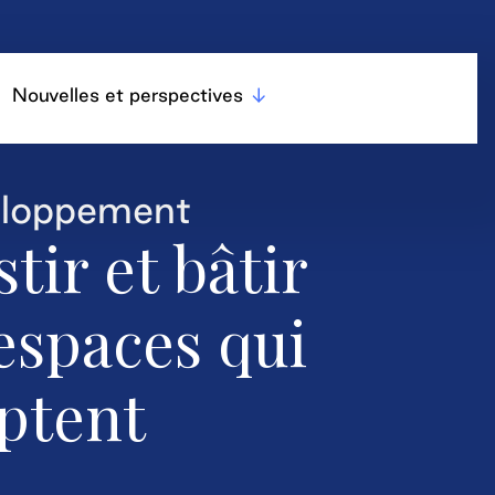
Nouvelles et perspectives
eloppement
stir et bâtir
espaces qui
ptent