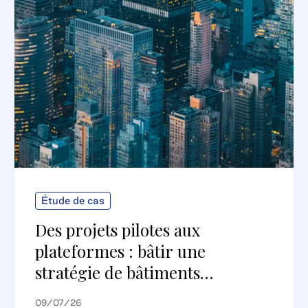
Étude de cas
Des projets pilotes aux
plateformes : bâtir une
stratégie de bâtiments
numériques évolutive
09/07/26