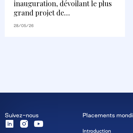
inauguration, dévoilant le plus
grand projet de
réaménagement au Canada et
28/05/26
une nouvelle destination
commerciale internationale
Suivez-nous
Placements mond
Introduction