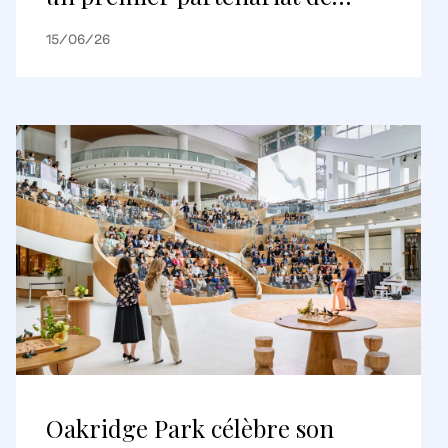
logements construits pour être
15/06/26
loués
Oakridge Park célèbre son