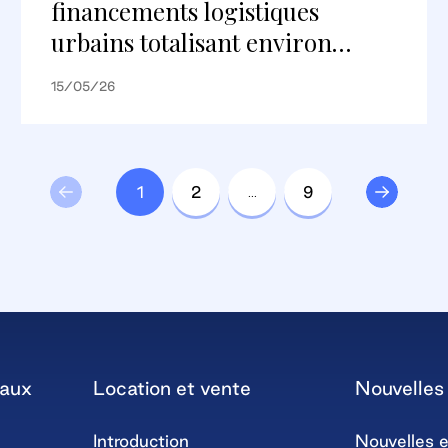
financements logistiques
urbains totalisant environ
148 millions d’euros avec
15/05/26
Deutsche Pfandbriefbank AG
sur les portefeuilles parisiens et
lyonnais
1
2
…
9
iaux
Location et vente
Nouvelles 
Introduction
Nouvelles e