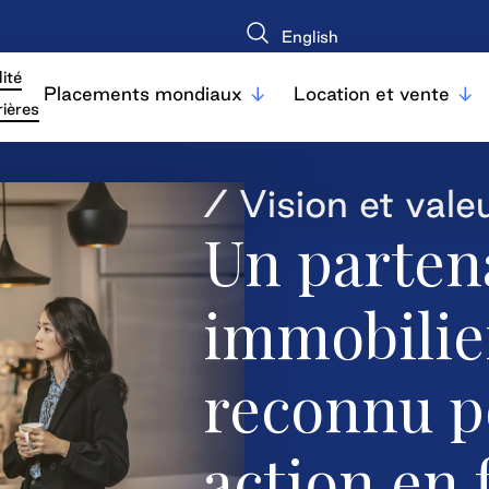
English
ité
Placements mondiaux
Location et vente
ières
/ Vision et vale
Un parten
immobilie
reconnu p
action en 