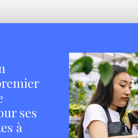
un
premier
e
our ses
es à