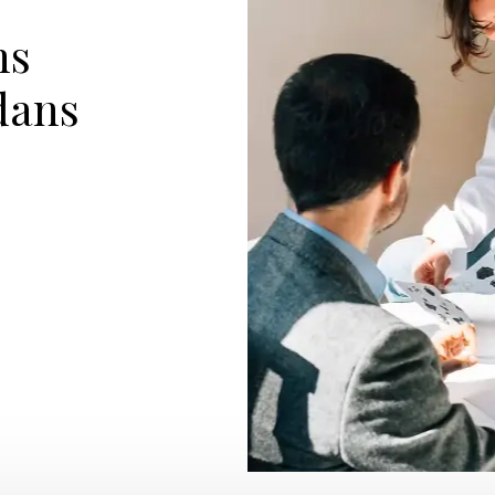
ns
dans