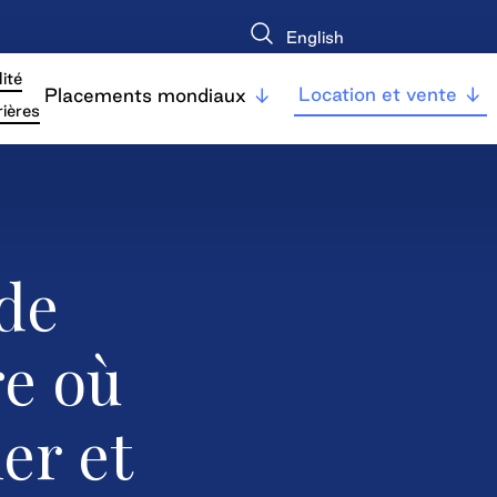
English
ité
Location et vente
Placements mondiaux
ières
de
re où
ler et