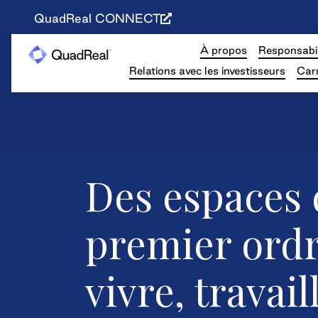
QuadReal CONNECT
À propos
Responsabil
Relations avec les investisseurs
Carr
Des espaces 
premier ord
vivre, travail