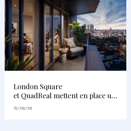
London Square
et QuadReal mettent en place un
premier partenariat de
15/06/26
logements construits pour être
loués