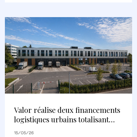
destination commerciale
internationale
Valor réalise deux financements
logistiques urbains totalisant
environ 148 millions d’euros avec
15/05/26