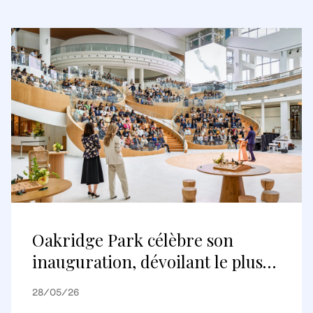
Oakridge Park célèbre son
inauguration, dévoilant le plus
grand projet de réaménagement
28/05/26
au Canada et une nouvelle