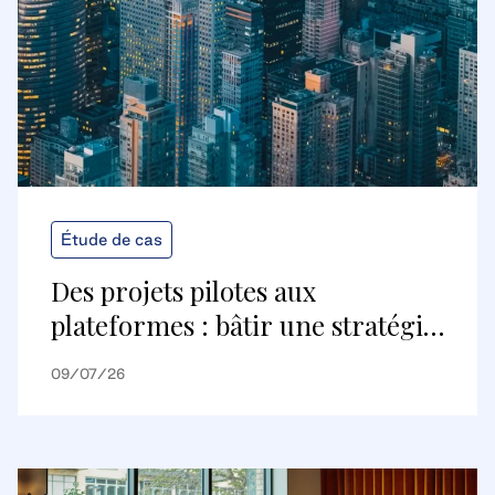
Étude de cas
Des projets pilotes aux
plateformes : bâtir une stratégie
de bâtiments numériques
09/07/26
évolutive