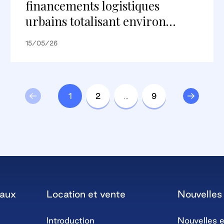
financements logistiques
urbains totalisant environ
148 millions d’euros avec
15/05/26
Deutsche Pfandbriefbank AG
sur les portefeuilles parisiens et
lyonnais
1
2
…
9
iaux
Location et vente
Nouvelles 
Introduction
Nouvelles e