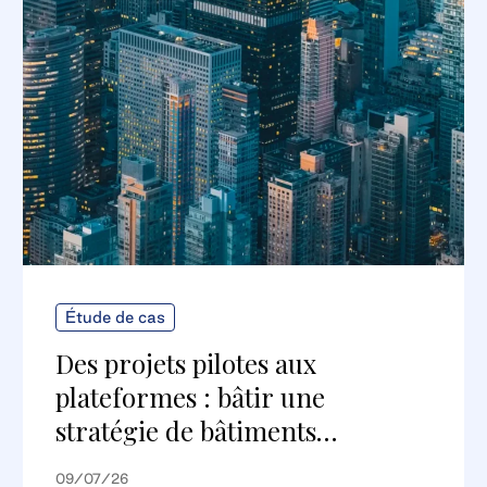
Étude de cas
Des projets pilotes aux
plateformes : bâtir une
stratégie de bâtiments
numériques évolutive
09/07/26