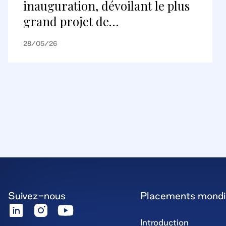
inauguration, dévoilant le plus
grand projet de
réaménagement au Canada et
28/05/26
une nouvelle destination
commerciale internationale
Suivez-nous
Placements mond
Introduction