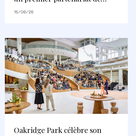
logements construits pour être
15/06/26
loués
Oakridge Park célèbre son