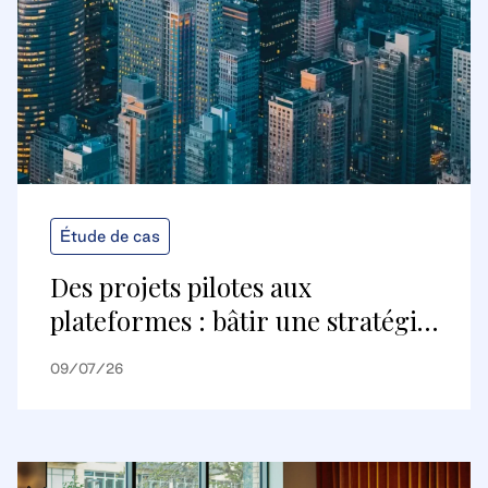
Étude de cas
Des projets pilotes aux
plateformes : bâtir une stratégie
de bâtiments numériques
09/07/26
évolutive