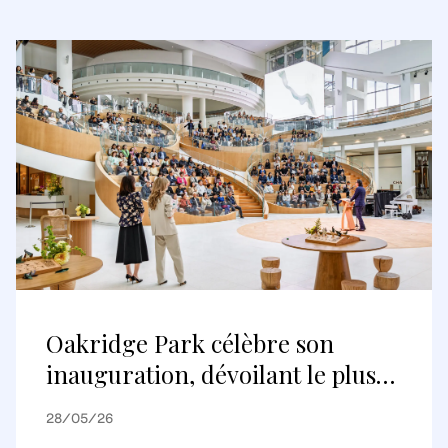
Oakridge Park célèbre son
inauguration, dévoilant le plus
grand projet de réaménagement
28/05/26
au Canada et une nouvelle