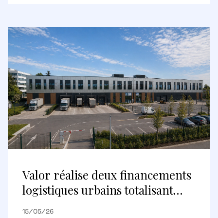
destination commerciale
internationale
Valor réalise deux financements
logistiques urbains totalisant
environ 148 millions d’euros avec
15/05/26