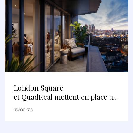
London Square
et QuadReal mettent en place un
premier partenariat de
15/06/26
logements construits pour être
loués