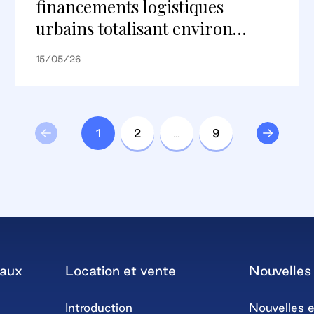
financements logistiques
urbains totalisant environ
148 millions d’euros avec
15/05/26
Deutsche Pfandbriefbank AG
sur les portefeuilles parisiens et
lyonnais
1
2
…
9
iaux
Location et vente
Nouvelles 
Introduction
Nouvelles e