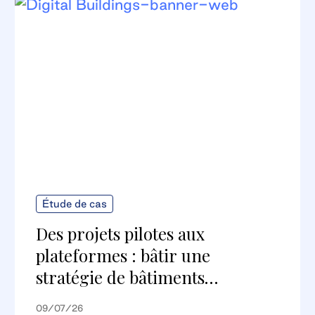
Étude de cas
Des projets pilotes aux
plateformes : bâtir une
stratégie de bâtiments
numériques évolutive
09/07/26