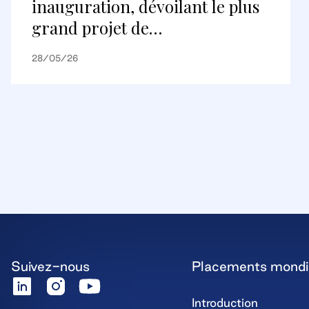
inauguration, dévoilant le plus
grand projet de
réaménagement au Canada et
28/05/26
une nouvelle destination
commerciale internationale
Suivez-nous
Placements mond
Introduction