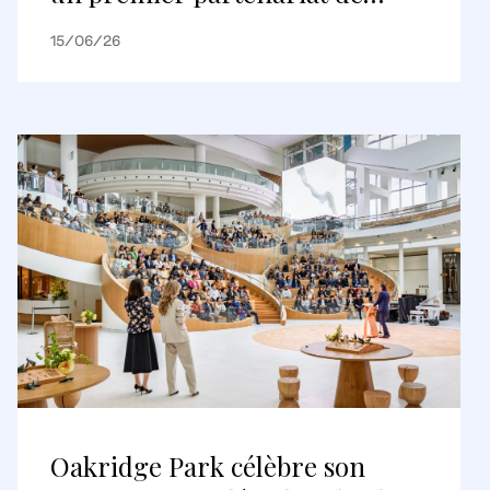
logements construits pour être
15/06/26
loués
Oakridge Park célèbre son