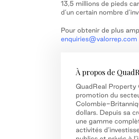
13,5 millions de pieds ca
d’un certain nombre d’in
Pour obtenir de plus ampl
enquiries@valorrep.com
À propos de QuadR
QuadReal Property G
promotion du secteur
Colombie-Britannique
dollars. Depuis sa c
une gamme complète 
activités d’investi
publics et privés à l