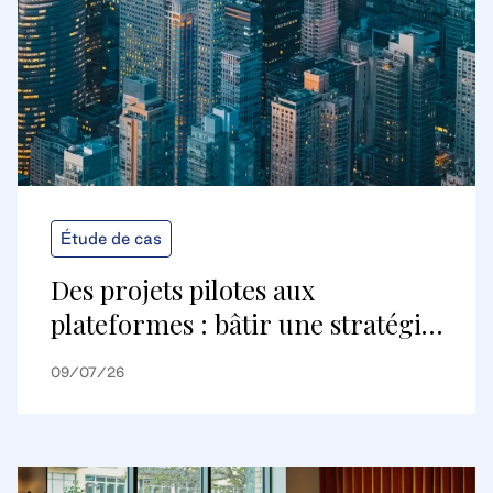
Étude de cas
Des projets pilotes aux
plateformes : bâtir une stratégie
de bâtiments numériques
09/07/26
évolutive