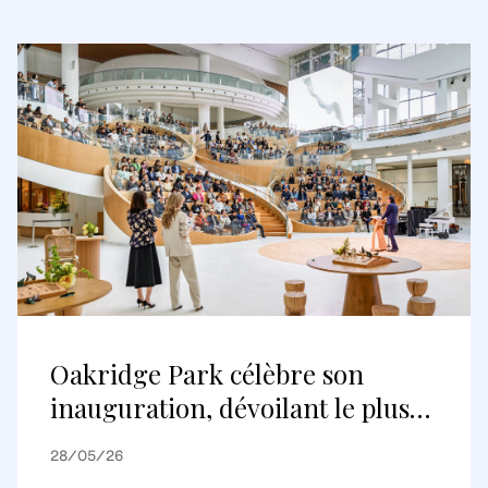
Oakridge Park célèbre son
inauguration, dévoilant le plus
grand projet de réaménagement
28/05/26
au Canada et une nouvelle