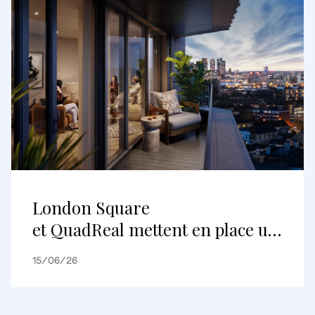
London Square
et QuadReal mettent en place un
premier partenariat de
15/06/26
logements construits pour être
loués