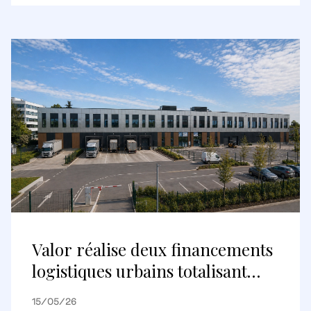
destination commerciale
internationale
Valor réalise deux financements
logistiques urbains totalisant
environ 148 millions d’euros avec
15/05/26