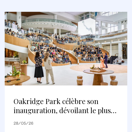
Oakridge Park célèbre son
inauguration, dévoilant le plus
grand projet de réaménagement
28/05/26
au Canada et une nouvelle