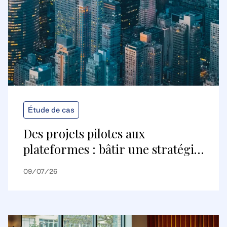
Étude de cas
Des projets pilotes aux
plateformes : bâtir une stratégie
de bâtiments numériques
09/07/26
évolutive