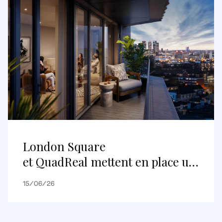
London Square
et QuadReal mettent en place un
premier partenariat de
15/06/26
logements construits pour être
loués