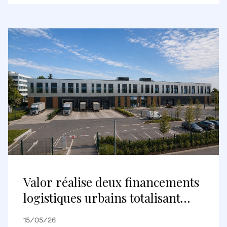
destination commerciale
internationale
Valor réalise deux financements
logistiques urbains totalisant
environ 148 millions d’euros avec
15/05/26