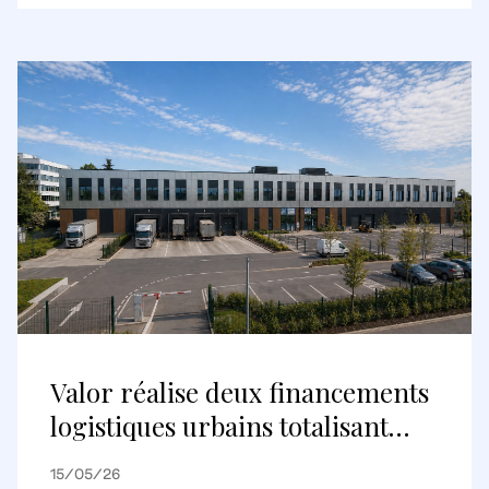
destination commerciale
internationale
Valor réalise deux financements
logistiques urbains totalisant
environ 148 millions d’euros avec
15/05/26