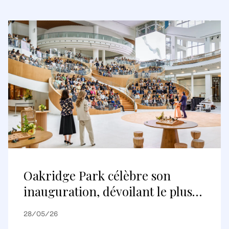
Oakridge Park célèbre son
inauguration, dévoilant le plus
grand projet de réaménagement
28/05/26
au Canada et une nouvelle