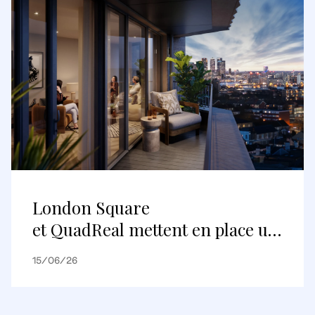
London Square
et QuadReal mettent en place un
premier partenariat de
15/06/26
logements construits pour être
loués