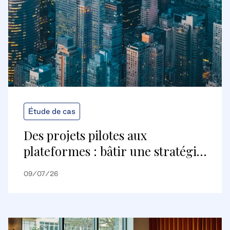
Étude de cas
Des projets pilotes aux
plateformes : bâtir une stratégie
de bâtiments numériques
09/07/26
évolutive