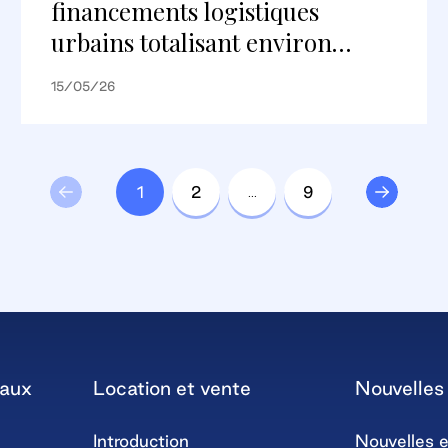
financements logistiques
urbains totalisant environ
148 millions d’euros avec
15/05/26
Deutsche Pfandbriefbank AG
sur les portefeuilles parisiens et
lyonnais
1
2
…
9
iaux
Location et vente
Nouvelles 
Introduction
Nouvelles e