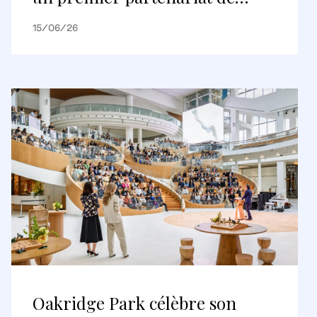
logements construits pour être
15/06/26
loués
Oakridge Park célèbre son