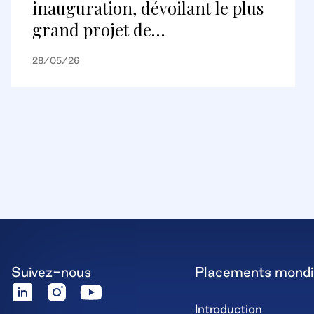
inauguration, dévoilant le plus
grand projet de
réaménagement au Canada et
28/05/26
une nouvelle destination
commerciale internationale
Suivez-nous
Placements mond
Introduction