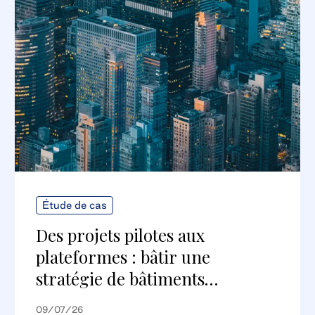
Étude de cas
Des projets pilotes aux
plateformes : bâtir une
stratégie de bâtiments
numériques évolutive
09/07/26