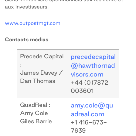
aux investisseurs.
www.outpostmgt.com
Contacts médias
Precede Capital
precedecapital
:
@hawthornad
James Davey /
visors.com
Dan Thomas
+44 (0)7872
003601
QuadReal :
amy.cole@qu
Amy Cole
adreal.com
Giles Barrie
+1
416-673-
7639