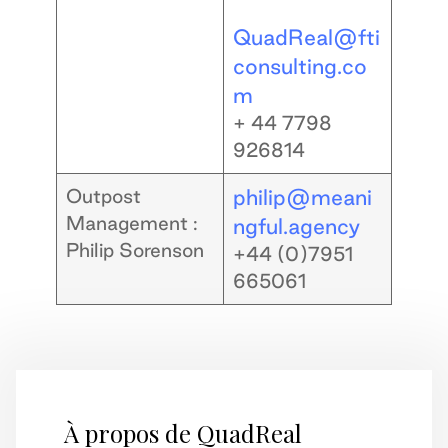
QuadReal@fti
consulting.co
m
+ 44 7798
926814
Outpost
philip@meani
Management :
ngful.agency
Philip Sorenson
+44 (0)7951
665061
À propos de QuadReal