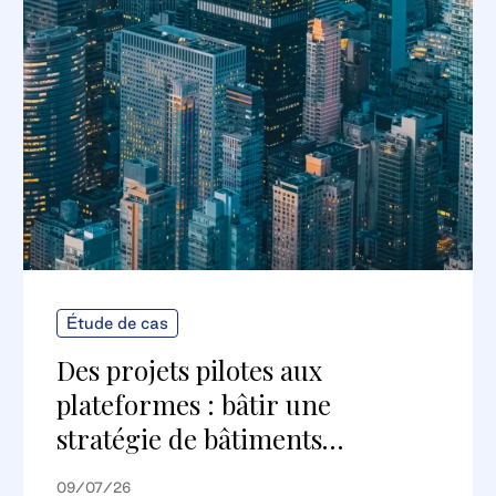
Étude de cas
Des projets pilotes aux
plateformes : bâtir une
stratégie de bâtiments
numériques évolutive
09/07/26