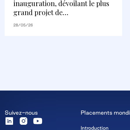
inauguration, dévoilant le plus
grand projet de
réaménagement au Canada et
28/05/26
une nouvelle destination
commerciale internationale
Suivez-nous
Placements mond
Introduction