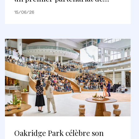
logements construits pour être
15/06/26
loués
Oakridge Park célèbre son