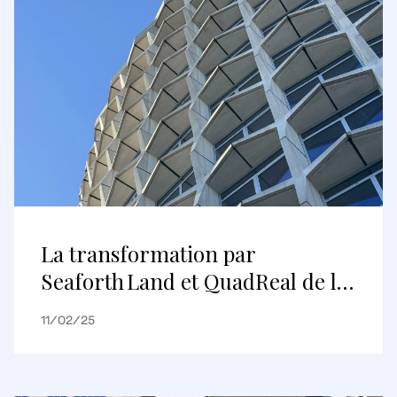
La transformation par
Seaforth Land et QuadReal de la
Space House, un bâtiment
11/02/25
moderne du milieu du siècle,
permet de signer deux nouveaux
baux dans le bâtiment historique