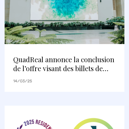
QuadReal annonce la conclusion
de l’offre visant des billets de
premier rang d’obligations
14/03/25
vertes d’une valeur de
350 millions de dollars