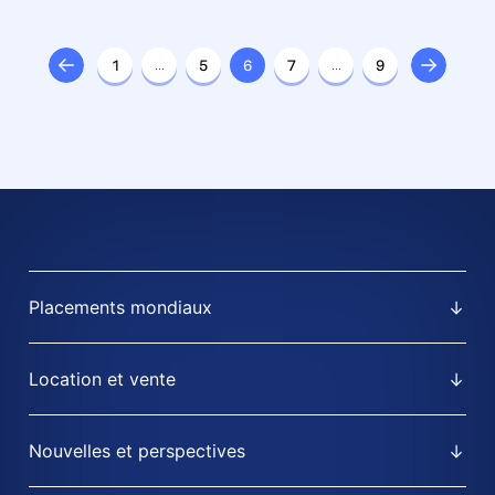
distribution de l’est de Londres
au coût de 130 M£
1
…
5
6
7
…
9
Placements mondiaux
Location et vente
Nouvelles et perspectives