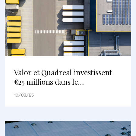
Valor et Quadreal investissent
€25 millions dans le
développement d’un parc
10/03/25
d’activités au nord de Paris,
portant leur pipeline en France
à €250 millions