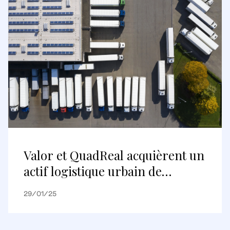
Covent Garden
Valor et QuadReal acquièrent un
actif logistique urbain de
premier ordre à Hoofddorp, aux
29/01/25
Pays-Bas, élargissant ainsi leur
présence sur le marché