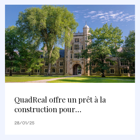
dominant du commerce
électronique européen
QuadReal offre un prêt à la
construction pour
l’aménagement de logements
28/01/25
pour étudiants de l’Université du
Michigan