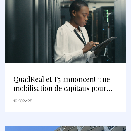
QuadReal et T5 annoncent une
mobilisation de capitaux pour
soutenir la croissance de leur
19/02/25
plateforme de centres de
données et porter sa valeur
totale à 8 milliards de dollars