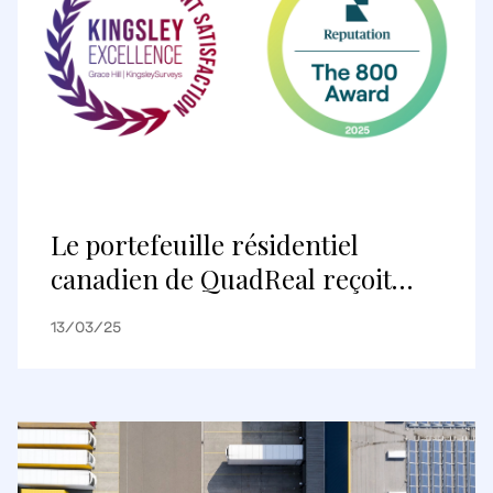
Le portefeuille résidentiel
canadien de QuadReal reçoit
plusieurs prix pour la
13/03/25
satisfaction exceptionnelle des
résidents