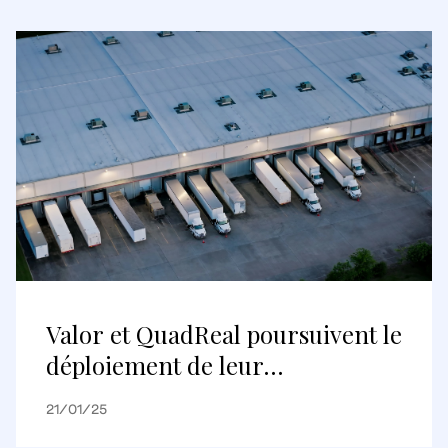
Valor et QuadReal poursuivent le
déploiement de leur
coentreprise avec l’acquisition
21/01/25
d’un important centre de