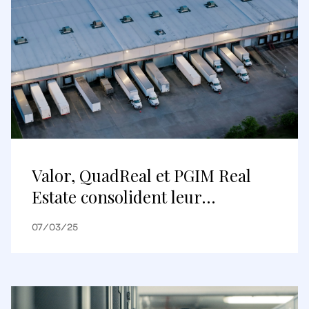
Valor, QuadReal et PGIM Real
Estate consolident leur
partenariat par un financement
07/03/25
de 79 millions de livres sterling
destiné à l’acquisition du centre
de distribution de Tesco, à
Purfleet