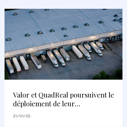
Valor et QuadReal poursuivent le
déploiement de leur
coentreprise avec l’acquisition
21/01/25
d’un important centre de