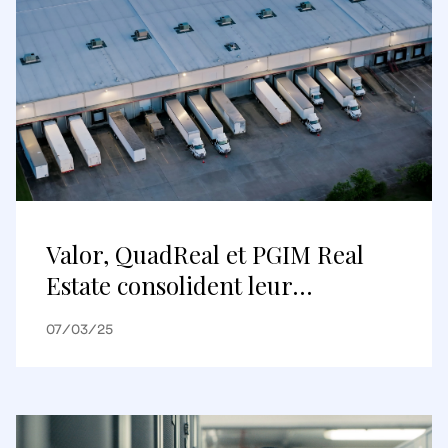
Valor, QuadReal et PGIM Real
Estate consolident leur
partenariat par un financement
07/03/25
de 79 millions de livres sterling
destiné à l’acquisition du centre
de distribution de Tesco, à
Purfleet