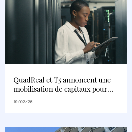
QuadReal et T5 annoncent une
mobilisation de capitaux pour
soutenir la croissance de leur
19/02/25
plateforme de centres de
données et porter sa valeur
totale à 8 milliards de dollars