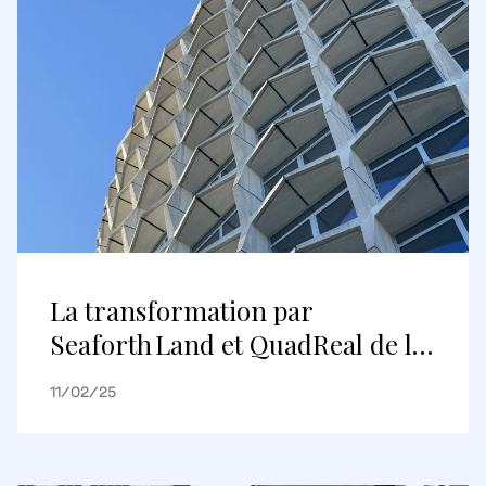
La transformation par
Seaforth Land et QuadReal de la
Space House, un bâtiment
11/02/25
moderne du milieu du siècle,
permet de signer deux nouveaux
baux dans le bâtiment historique