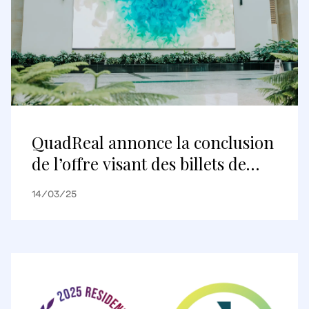
QuadReal annonce la conclusion
de l’offre visant des billets de
premier rang d’obligations
14/03/25
vertes d’une valeur de
350 millions de dollars