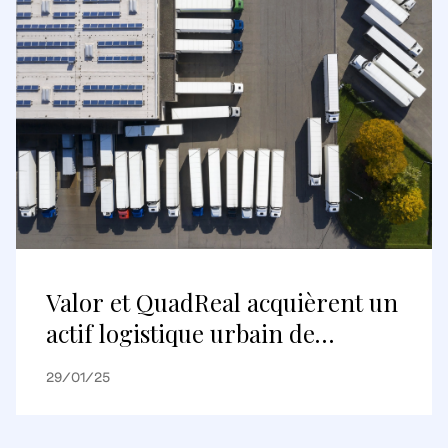
Covent Garden
Valor et QuadReal acquièrent un
actif logistique urbain de
premier ordre à Hoofddorp, aux
29/01/25
Pays-Bas, élargissant ainsi leur
présence sur le marché