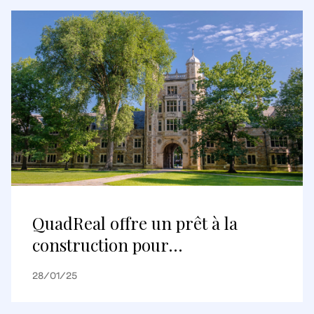
dominant du commerce
électronique européen
QuadReal offre un prêt à la
construction pour
l’aménagement de logements
28/01/25
pour étudiants de l’Université du
Michigan