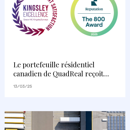
Le portefeuille résidentiel
canadien de QuadReal reçoit
plusieurs prix pour la
13/03/25
satisfaction exceptionnelle des
résidents