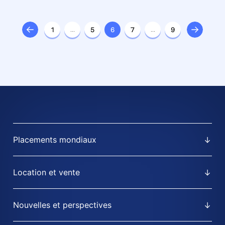
distribution de l’est de Londres
au coût de 130 M£
1
…
5
6
7
…
9
Placements mondiaux
Location et vente
Nouvelles et perspectives