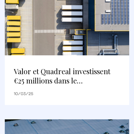
Valor et Quadreal investissent
€25 millions dans le
développement d’un parc
10/03/25
d’activités au nord de Paris,
portant leur pipeline en France
à €250 millions