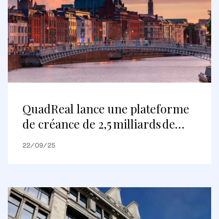
QuadReal lance une plateforme
de créance de 2,5 milliards de
livres sterling au Royaume-Uni
22/09/25
et en Europe