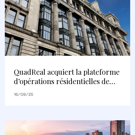
QuadReal acquiert la plateforme
d’opérations résidentielles de
Realstar au Royaume-Uni et en
16/09/25
Irlande, et élargit sa présence
dans les secteurs des logements
construits pour être loués et des
logements pour étudiants