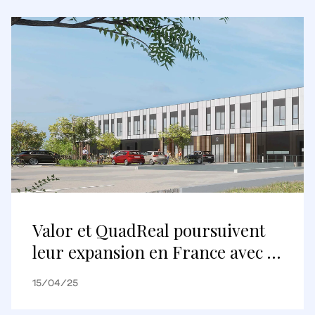
Valor et QuadReal poursuivent
leur expansion en France avec le
développement d’un nouveau
15/04/25
projet logistique du dernier