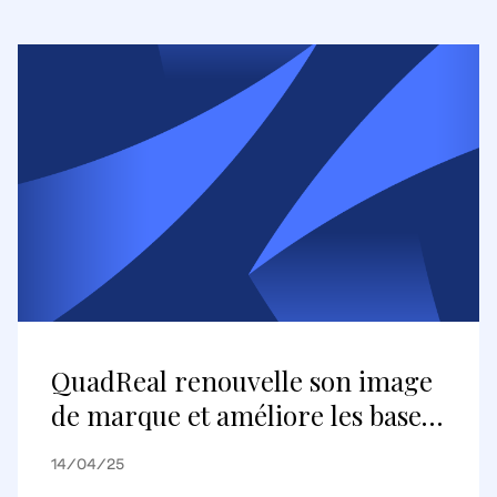
kilomètre au nord de Paris
QuadReal renouvelle son image
de marque et améliore les bases
numériques
14/04/25