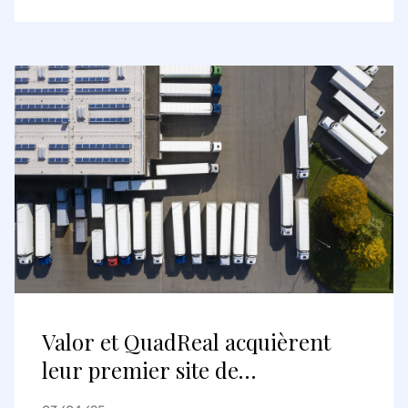
d’Archetype, la plus récente
communauté à usage mixte de
Vancouver
Valor et QuadReal acquièrent
leur premier site de
développement à Amsterdam